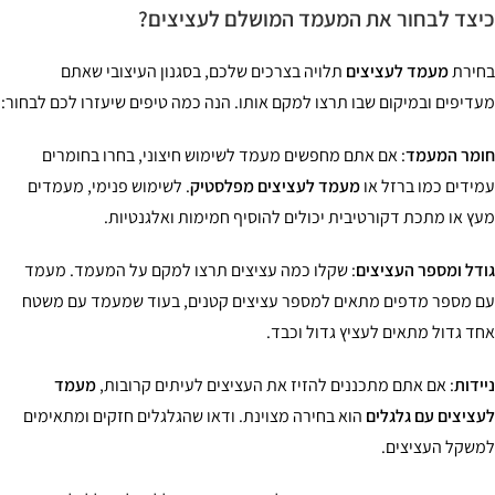
צד לבחור את המעמד המושלם לעציצים?
ירת
מעמד לעציצים
תלויה בצרכים שלכם, בסגנון העיצובי שאתם
דיפים ובמיקום שבו תרצו למקם אותו. הנה כמה טיפים שיעזרו לכם לבחור:
מר המעמד
: אם אתם מחפשים מעמד לשימוש חיצוני, בחרו בחומרים
ידים כמו ברזל או
מעמד לעציצים מפלסטיק
. לשימוש פנימי, מעמדים
ץ או מתכת דקורטיבית יכולים להוסיף חמימות ואלגנטיות.
דל ומספר העציצים
: שקלו כמה עציצים תרצו למקם על המעמד. מעמד
 מספר מדפים מתאים למספר עציצים קטנים, בעוד שמעמד עם משטח
ד גדול מתאים לעציץ גדול וכבד.
ידות
: אם אתם מתכננים להזיז את העציצים לעיתים קרובות,
מעמד
ציצים עם גלגלים
הוא בחירה מצוינת. ודאו שהגלגלים חזקים ומתאימים
שקל העציצים.