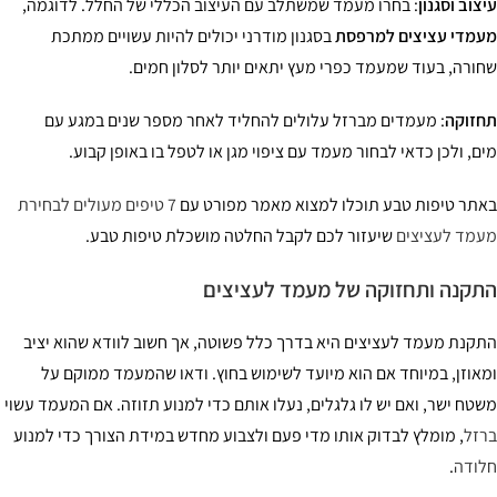
צוב וסגנון
: בחרו מעמד שמשתלב עם העיצוב הכללי של החלל. לדוגמה,
מדי עציצים למרפסת
בסגנון מודרני יכולים להיות עשויים ממתכת
ורה, בעוד שמעמד כפרי מעץ יתאים יותר לסלון חמים.
זוקה
: מעמדים מברזל עלולים להחליד לאחר מספר שנים במגע עם
ם, ולכן כדאי לבחור מעמד עם ציפוי מגן או לטפל בו באופן קבוע.
תר טיפות טבע תוכלו למצוא מאמר מפורט עם
7 טיפים מעולים לבחירת
מד לעציצים
שיעזור לכם לקבל החלטה מושכלת טיפות טבע.
קנה ותחזוקה של מעמד לעציצים
קנת מעמד לעציצים היא בדרך כלל פשוטה, אך חשוב לוודא שהוא יציב
אוזן, במיוחד אם הוא מיועד לשימוש בחוץ. ודאו שהמעמד ממוקם על
טח ישר, ואם יש לו גלגלים, נעלו אותם כדי למנוע תזוזה. אם המעמד עשוי
זל
, מומלץ לבדוק אותו מדי פעם ולצבוע מחדש במידת הצורך כדי למנוע
ודה
.