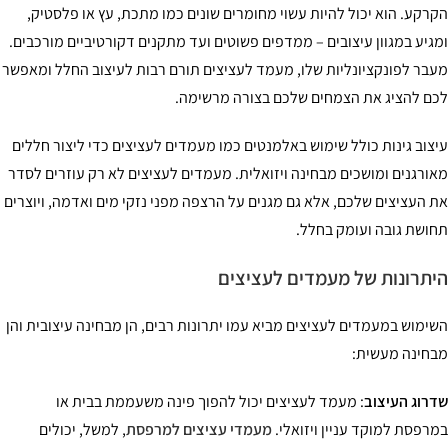
רקע. הוא יכול להיות עשוי מחומרים שונים כמו מתכת, עץ או פלסטיק,
גיע במגוון עיצובים – ממדפים פשוטים ועד מתקנים דקורטיביים מורכבים.
בר לפונקציונליות שלו, מעמד לעציצים תורם רבות לעיצוב החלל ומאפשר
ם להציג את הצמחים שלכם בצורה מרשימה.
צוב גינות כולל שימוש באלמנטים כמו מעמדים לעציצים כדי ליצור חללים
ורגנים ומושכים מבחינה ויזואלית. מעמדים לעציצים לא רק עוזרים לסדר
 העציצים שלכם, אלא גם מגנים על הרצפה מפני נזקי מים ואדמה, ויוצרים
ושת גובה ועומק בחלל.
תרונות של מעמדים לעציצים
ימוש במעמדים לעציצים מביא עמו יתרונות רבים, הן מבחינה עיצובית והן
חינה מעשית:
רוג העיצוב
: מעמד לעציצים יכול להפוך פינה משעממת בבית או
רפסת למוקד עניין ויזואלי.
מעמדי עציצים למרפסת
, למשל, יכולים