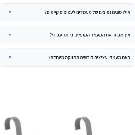
למעמדים לעציצים יתרונות רבים, כולל שדרוג העיצוב והפיכת פינות למרכז עניין.
הם מאפשרים למקסם את שטח הבית או המרפסת על ידי הצבת עציצים בגובה,
אילו סוגים נפוצים של מעמדים לעציצים קיימים?
מגנים על משטחים מנזקי מים ואדמה, ומעמדים עם גלגלים מספקים ניידות ונוחות
בהזזת העציצים.
קיימים סוגים רבים, כמו מעמד לעציצים מפלסטיק שהוא קל, זול ועמיד ללחות,
ומעמדים המיועדים במיוחד לשימוש בחוץ מחומרים עמידים כמו ברזל. ישנם גם
איך אבחר את המעמד המתאים ביותר עבורי?
מעמדים עם גלגלים לנוחות וניידות, ומעמדים מעוצבים לבית שמשתלבים עם
הריהוט הקיים מחומרים כמו עץ או מתכת מוזהבת.
הבחירה תלויה בחומר המעמד (פלסטיק/ברזל לחוץ, עץ/מתכת דקורטיבית
לפנים), גודל ומספר העציצים שתרצו למקם, ומידת הניידות הנדרשת (עם גלגלים
האם מעמדי עציצים דורשים תחזוקה מיוחדת?
או בלי). חשוב גם להתאים את העיצוב לסגנון הכללי של החלל ולשקול את
דרישות התחזוקה של החומר הנבחר.
התקנתם בדרך כלל פשוטה, אך יש לוודא יציבות ואיזון. מעמדי ברזל בחוץ
דורשים בדיקה תקופתית וצביעה מחדש למניעת חלודה, ומעמדי עץ זקוקים
לטיפול בחומרים נגד מזיקים ורטיבות. מומלץ גם לדאוג לניקוז טוב ולתחתיות
לעציצים כדי להגן על המעמד והרצפה.