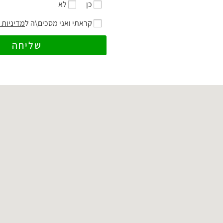
כן
לא
קראתי ואני מסכים\ה ל
מדיניות 
שליחה