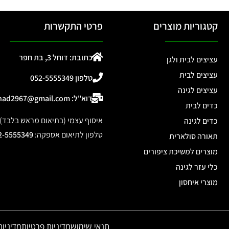
קטגוריות מוצרים
פרטי התקשרות
כתובת: דוחל 3, בת חפר
עציצים לבית ולגן
עציצים לבית
טלפון 052-5555349
עציצים לגינה
דוא"ל: ohad2967@gmail.com
כדים לבית
איסוף עצמי (בתיאום מראש בלבד): דוחל 3, 
כדים לגינה
טלפון לתיאום אספקה
:
2-5555349
תאורה סולארית
מוצרים למשיכת ציפורים
כלי עזר לגינה
מוצרי איחסון
תנאי שימוש
מדיניות פרטיות
מדיניות