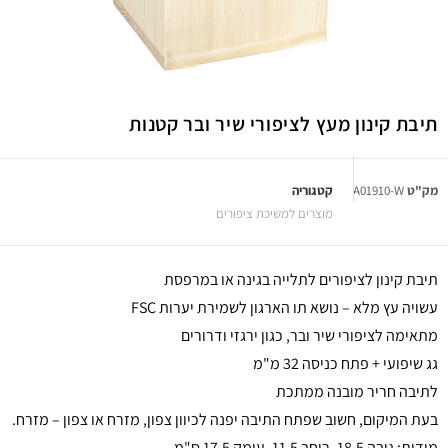
תיבת קינון מעץ לציפורי שיר ובר קטנות
מק"ט
A01910-W
קטגוריה
מוצרים למשיכת ציפורים
תיבת קינון לציפורים לתלייה בגינה או במרפסת
עשויה עץ מלא – נושא תו הארגון לשמירת יערות FSC
מתאימה לציפורי שיר ובר, כגון ירגזי ודרורים
גג שיפועי + פתח כניסה 32 מ"מ
לתיבה חריר מובנה ממתכת
בעת המיקום, חשוב שפתח התיבה יפנה לכיוון צפון, מזרח או צפון – מזרח.
מידות: גובה 18.5, רוחב 11.5, עומק 17.5 ס"מ