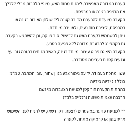
קערת המדורה מאפשרת ליהנות מחום האש, מיופי הלהבות מבלי ללכלך
את הרצפה בגינה או במרפסת.
הקערה מיועדת להבערת מדורה קטנה ליד שולחן האירוח בגינה או
במרפסת, ליצירת חום נעים, ולאווירה מיוחדת.
ניתן להשתמש בקערת האש גם לבישול סיר פויקה, וכן להשתמש בקערה
גם בקמפינג להבערת מדורה ללא פגיעה בטבע.
הקערה היא גם פריט עיצובי מיוחד בגינה, כאשר מניחים בתוכה גזרי עץ
וגזעים קטנים בערימה מסודרת.
עשוי מתכת בעבודת יד עם גימור צבע בגוון שחור, עובי המתכת 2 מ"מ
כולל זוג ידיות צידיות
בתחתית הקערה חור קטן למניעת הצטברות מי גשם
הרכבה עצמית פשוטה (רגליים בלבד)
** למניעת פגיעה במשטחים (רצפה, דק, דשא), יש להניח לפני השימוש
אריח בטון או קרמיקה מתחת לקערה