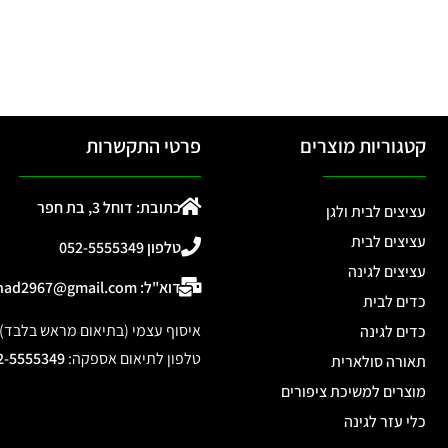
קטגוריות מוצרים
פרטי התקשרות
כתובת: דוחל 3, בת חפר
עציצים לבית ולגן
עציצים לבית
טלפון 052-5555349
עציצים לגינה
דוא"ל: ohad2967@gmail.com
כדים לבית
איסוף עצמי (בתיאום מראש בלבד): דוחל 3, 
כדים לגינה
טלפון לתיאום אספקה
:
2-5555349
תאורה סולארית
מוצרים למשיכת ציפורים
כלי עזר לגינה