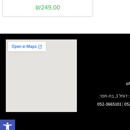
₪
249.00
בת-חפר.
052-3665101
|
05
פתח 