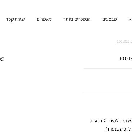
מבצעים
הנמכרים ביותר
מאמרים
יצירת קשר
1
העמוד כולל מגש מרושת תלוי למזון (תערובת זרעים, פירות חתוכים ועוד), מגש תלוי למים ו-2 זרועות
 לרכוש בנפרד).