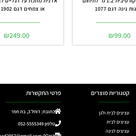
גדר עץ דקורטיבית 1.2 מ' לתיחום
אדנית מתכת על רגליים לגי
ת גינה דגם 1077
או צמחים דגם 1902 שחור
₪
249.00
₪
99.00
קטגוריות מוצרים
פרטי התקשרות
כתובת: דוחל 3, בת חפר
עציצים לבית ולגן
עציצים לבית
טלפון 052-5555349
עציצים לגינה
דוא"ל: ohad2967@gmail.com