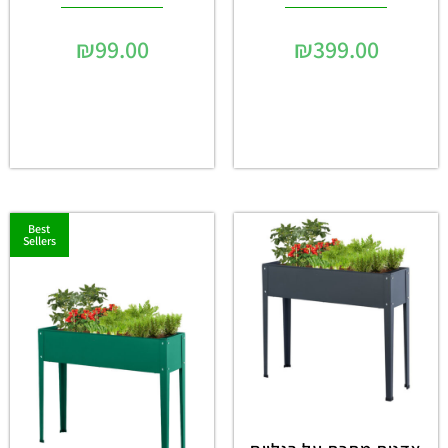
₪
99.00
₪
399.00
Best
Sellers