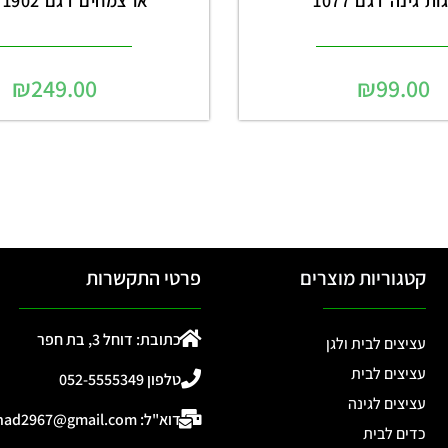
ת גינה דגם 1077
או צמחים דגם 1902 שחור
₪
249.00
₪
99.00
קטגוריות מוצרים
פרטי התקשרות
כתובת: דוחל 3, בת חפר
עציצים לבית ולגן
עציצים לבית
טלפון 052-5555349
עציצים לגינה
דוא"ל: ohad2967@gmail.com
כדים לבית