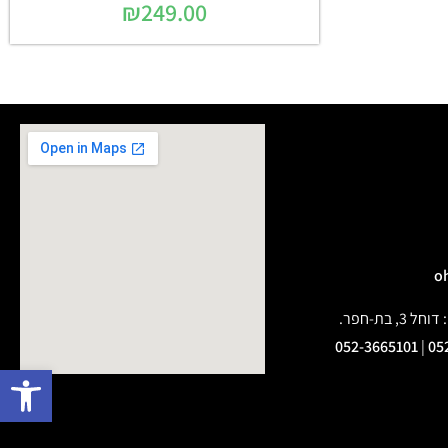
₪
249.00
בת-חפר.
052-3665101
|
05
פתח 