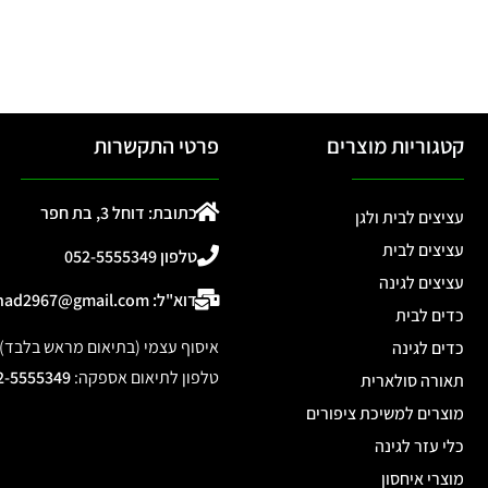
קטגוריות מוצרים
פרטי התקשרות
כתובת: דוחל 3, בת חפר
עציצים לבית ולגן
עציצים לבית
טלפון 052-5555349
עציצים לגינה
דוא"ל: ohad2967@gmail.com
כדים לבית
איסוף עצמי (בתיאום מראש בלבד): דוחל 3, 
כדים לגינה
טלפון לתיאום אספקה
:
2-5555349
תאורה סולארית
מוצרים למשיכת ציפורים
כלי עזר לגינה
מוצרי איחסון