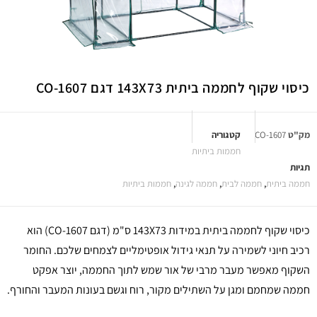
כיסוי שקוף לחממה ביתית 143X73 דגם 1607-CO
מק"ט
1607-CO
קטגוריה
חממות ביתיות
תגיות
חממה ביתית
,
חממה לבית
,
חממה לגינה
,
חממות ביתיות
כיסוי שקוף לחממה ביתית במידות 143X73 ס"מ (דגם 1607-CO) הוא
רכיב חיוני לשמירה על תנאי גידול אופטימליים לצמחים שלכם. החומר
השקוף מאפשר מעבר מרבי של אור שמש לתוך החממה, יוצר אפקט
חממה שמחמם ומגן על השתילים מקור, רוח וגשם בעונות המעבר והחורף.