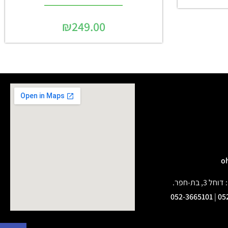
₪
249.00
בת-חפר.
052-3665101
|
05
פתח 