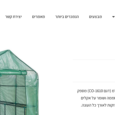
מבצעים
הנמכרים ביותר
מאמרים
יצירת קשר
זקוקים להגנה לחממה גדולה יותר? כיסוי לחממה ביתית במידות 143×213 ס"מ (דגם 1610-CO) מספק
חממה ושומר על אקלים
זקות לאורך כל העונה.