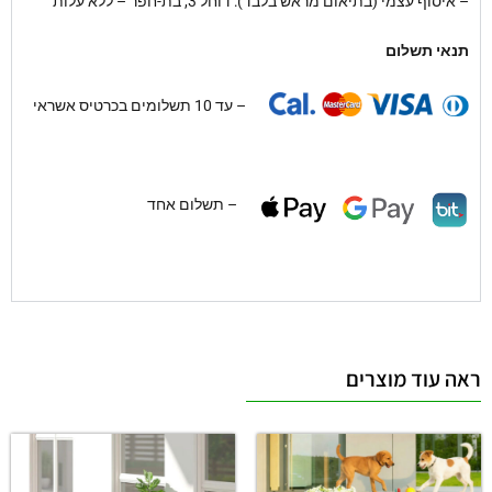
– איסוף עצמי (בתיאום מראש בלבד): דוחל 3, בת-חפר – ללא עלות
תנאי תשלום
– עד 10 תשלומים בכרטיס אשראי
– תשלום אחד
ראה עוד מוצרים