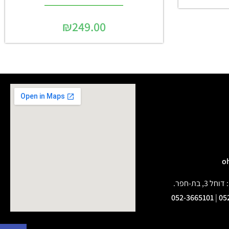
₪
249.00
בת-חפר.
052-3665101
|
05
פתח 