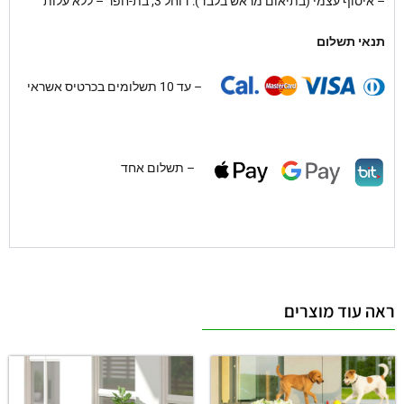
– איסוף עצמי (בתיאום מראש בלבד): דוחל 3, בת-חפר – ללא עלות
תנאי תשלום
– עד 10 תשלומים בכרטיס אשראי
– תשלום אחד
ראה עוד מוצרים