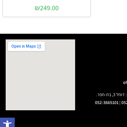
₪
249.00
בת-חפר.
052-3665101
|
05
פתח 