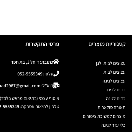
קטגוריות מוצרים
פרטי התקשרות
כתובת: דוחל 3, בת חפר
עציצים לבית ולגן
עציצים לבית
טלפון 052-5555349
עציצים לגינה
דוא"ל: ohad2967@gmail.com
כדים לבית
איסוף עצמי (בתיאום מראש בלבד): דוחל 3, 
כדים לגינה
טלפון לתיאום אספקה
:
2-5555349
תאורה סולארית
מוצרים למשיכת ציפורים
כלי עזר לגינה