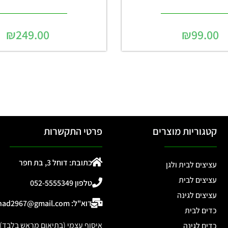
₪
249.00
₪
99.00
קטגוריות מוצרים
פרטי התקשרות
כתובת: דוחל 3, בת חפר
עציצים לבית ולגן
עציצים לבית
טלפון 052-5555349
עציצים לגינה
דוא"ל: ohad2967@gmail.com
כדים לבית
איסוף עצמי (בתיאום מראש בלבד): דוחל 3, 
כדים לגינה