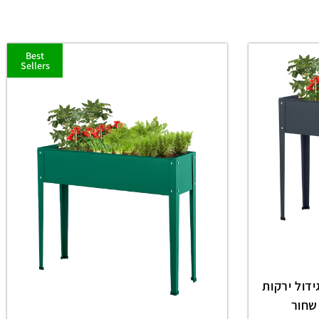
Best
Sellers
דול ירקות