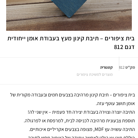
בית ציפורים – תיבת קינון מעץ בעבודת אומן ייחודית
דגם 812
מק"ט
812
קטגוריה
מוצרים למשיכת ציפורים
בית ציפורים – תיבת קינון מרהיבה בצבעים חמים ובעבודה מקורית של
אומן תושב עוטף עזה.
התיבה יוצרה וצוירה בעבודת יצירה חד פעמית – אין שני לה!
תוספת צבעונית מרהיבה לכניסה לבית, למרפסת או לפרגולה.
התיבה עשויה עץ MDF, מצופה בצבעים אקריליים איכותיים.
כוללת מוט עץ בולט לאפשר עמידה של הציפור מחוץ לתיבה.