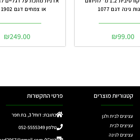
גדר עץ דקורטיבית 1.2 מ' לתיחום
אדנית מתכת על רגליים לגי
ת גינה דגם 1077
או צמחים דגם 1902 שחור
₪
249.00
₪
99.00
קטגוריות מוצרים
פרטי התקשרות
כתובת: דוחל 3, בת חפר
עציצים לבית ולגן
עציצים לבית
טלפון 052-5555349
עציצים לגינה
דוא"ל: ohad2967@gmail.com