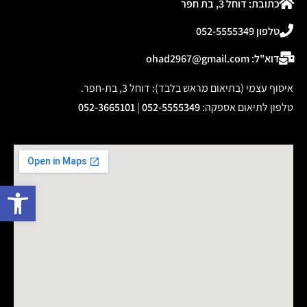
מדורת גן 70 ס"מ
קערת מדורה לחצר
ממתכת בגימור חלודה
בקוטר 58 ס"מ ממתכת
לחימום ובישול בגינה דגם
לחימום ובישול בגינה או
20157
במרפסת
המלאי אזל
המלאי אזל
פתח 