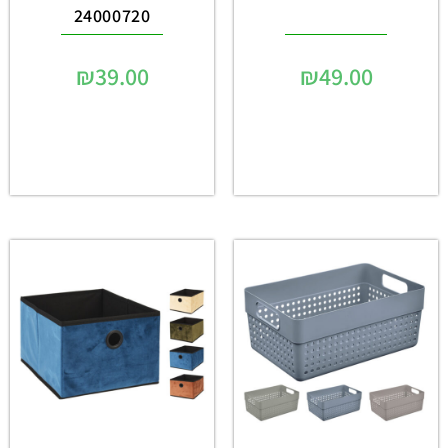
24000720
₪
39.00
₪
49.00