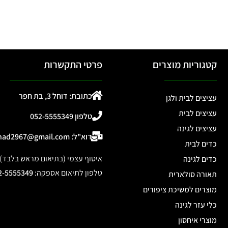
קטגוריות מוצרים
פרטי התקשרות
כתובת: דוחל 3, בת חפר
עציצים לבית ולגן
עציצים לבית
טלפון 052-5555349
עציצים לגינה
דוא"ל: ohad2967@gmail.com
כדים לבית
איסוף עצמי (בתיאום מראש בלבד): דוחל 3, 
כדים לגינה
טלפון לתיאום אספקה
:
2-5555349
תאורה סולארית
מוצרים למשיכת ציפורים
כלי עזר לגינה
מוצרי איחסון