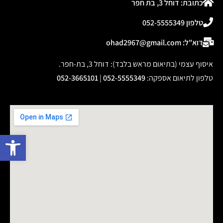
ערוגת גן – אדנית
סט מתלה קיר וצינור גינה
מוגבהת לגידול ירקות או
20 מטר כולל מחברים
צמחים דגם 10250
₪
219.00
₪
119.00
1 במלאי
פתח 