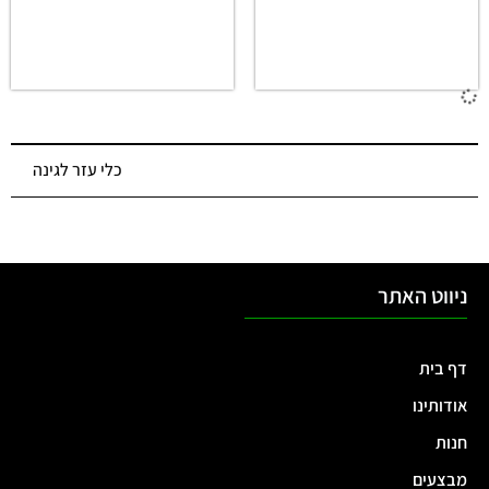
משפך מזלף מים מעוצב
משפך מזלף מים מעוצב
מנירוסטה 1.0 ליטר דגם
מפח 1.2 ליטר דגם
12405370 קרם
200800 – אופוויט