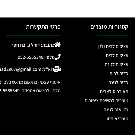
קטגוריות מוצרים
פרטי התקשרות
כתובת: דוחל 3, בת חפר
עציצים לבית ולגן
עציצים לבית
טלפון 052-5555349
עציצים לגינה
דוא"ל: ohad2967@gmail.com
כדים לבית
איסוף עצמי (בתיאום מראש בלבד): דוחל 3, 
כדים לגינה
טלפון לתיאום אספקה
:
2-5555349
תאורה סולארית
מוצרים למשיכת ציפורים
כלי עזר לגינה
מוצרי איחסון