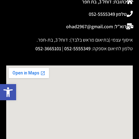
אדנית מתכת על רגליים
לגידול ירקות או צמחים
דגם 1902 קרם
המלאי אזל
פתח 
אדניות מתכת