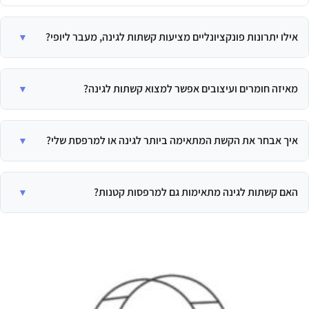
אילו יתרונות פונקציונליים מציעות קשתות לגינה, מעבר ליופי?
מעבר ליופי האסתטי, קשתות לגינה מספקות תמיכה חיונית לצמחים מטפסים
ומאפשרות להם לגדול בצורה בריאה. הן גם עוזרות לנצל את החלל ביעילות על
מאיזה חומרים ועיצובים אפשר למצוא קשתות לגינה?
ידי עידוד צמיחה לגובה, ויוצרות קיר ירוק שיכול לשמש למסך פרטיות טבעי.
קשתות לגינה זמינות במגוון רחב של חומרים ועיצובים. ניתן למצוא קשתות ממתכת
למראה מודרני ועמיד, או מעץ למראה כפרי וחם. העיצובים נעים מקלאסי ופשוט
איך אבחר את הקשת המתאימה ביותר לגינה או למרפסת שלי?
ועד למשלבי אלמנטים דקורטיביים ופיתוחים אומנותיים.
בבחירת קשת, חשוב להתחשב בגודל הקשת והתאמתה לחלל הקיים, וכן בסוג
הצמחים שתכננו לטפס עליה. צמחים כבדים או גדולים יותר ידרשו קשת חזקה
האם קשתות לגינה מתאימות גם למרפסות קטנות?
ויציבה יותר.
כן, בהחלט. קשתות לגינה הן פתרון מצוין במיוחד לגינות קטנות או למרפסות,
מכיוון שהן מאפשרות לצמחים לגדול כלפי מעלה ולנצל את החלל ביעילות, תוך
חיסכון במקום קרקעי יקר.