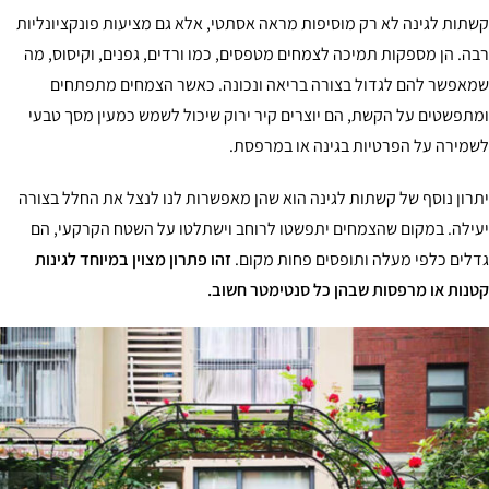
תות לגינה לא רק מוסיפות מראה אסתטי, אלא גם מציעות פונקציונליות
ה. הן מספקות תמיכה לצמחים מטפסים, כמו ורדים, גפנים, וקיסוס, מה
אפשר להם לגדול בצורה בריאה ונכונה. כאשר הצמחים מתפתחים
תפשטים על הקשת, הם יוצרים קיר ירוק שיכול לשמש כמעין מסך טבעי
מירה על הפרטיות בגינה או במרפסת.
רון נוסף של קשתות לגינה הוא שהן מאפשרות לנו לנצל את החלל בצורה
ילה. במקום שהצמחים יתפשטו לרוחב וישתלטו על השטח הקרקעי, הם
לים כלפי מעלה ותופסים פחות מקום.
זהו פתרון מצוין במיוחד לגינות
נות או מרפסות שבהן כל סנטימטר חשוב.