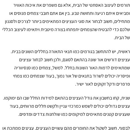
רמים לעיצוב האסתטי של הבית, אלא גם משפרים את איכות האוויר
ביאים איתם רגיעה ותחושת טבע. בין אם אתם חובבי צמחים מנוסים או
חילים, חשוב לבחור את סוגי העציצים המתאימים ביותר לצרכים ולסגנון
כם כדי להבטיח שהצמחים יתפתחו בצורה מיטבית ויתאימו לעיצוב הכללי
 הבית.
שית, יש להתחשב בגורמים כמו תנאי התאורה בחללים השונים בבית.
יצים דורשים אור שונה בהתאם לסוגם, ולכן חשוב לבחור עציצים
תאימים לרמות האור השונות בחלל. למשל, צמחים כמו סנסיווריה
יסריה יכולים לשרוד בתנאים של אור נמוך, בעוד שצמחים כמו צמחי
פרים ודקל זקוקים לאור ישיר.
ית, קחו בחשבון את גודל העציצים בהתאם למידות החלל שבו הם ימוקמו.
יצים גדולים יכולים לשמש כמרכזי עניין ולקשט חללים מרווחים, בעוד
ציצים קטנים מתאימים למיקומים כמו שולחנות צדדים ו
מדפים
.
סוף, חשוב לשקול את החומרים מהם עשויים העציצים. עציצים ממתכת או