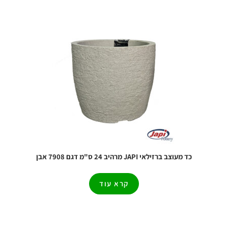
כד מעוצב ברזילאי JAPI מרהיב 24 ס"מ דגם 7908 אבן
קרא עוד