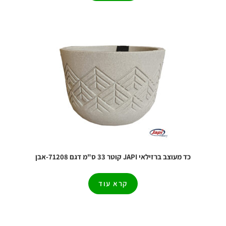
כד מעוצב ברזילאי JAPI קוטר 33 ס"מ דגם 71208-אבן
קרא עוד