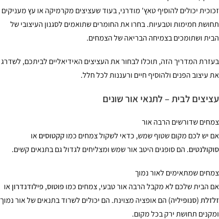
וכית יכולים להוסיף טאץ' מודרני, בעוד שעציצים מקרמיקה או עץ מעניקים
ושת חמימות וטבעיות. בחרו את החומרים שתואמים לסגנון העיצובי של
ית ושתומכים בצמיחה הבריאה של הצמחים.
זרת המדריך הזה, תוכלו לבחור את העציצים האידיאליים לביתכם, לשדרג
 עיצוב הפנים ולהוסיף חיים ורעננות לכל חלל.
יצים לבית – לתנאי אור שונים
חים שדורשים הרבה אור
 יש לכם מקום שטוף שמש, כדאי לשקול צמחים כמו
קקטוסים
או
קולנטים
. הם סופגים היטב אור שמש ומצליחים לגדול גם בתנאים קשים.
חים שמתאימים לאור נמוך
 הבית שלכם לא מקבל הרבה אור טבעי, צמחים כמו
פוטוס
,
פילודנדרון
או
זלת (סנופיליה)
הם אופציה מצוינת. הם יכולים לשרוד בתנאים של אור נמוך
קנים תחושת ירק בכל מקום.