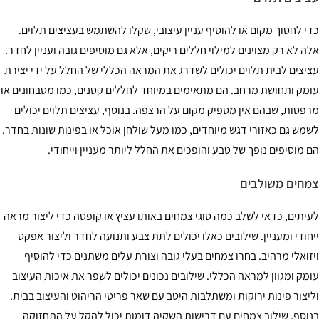
י לחסוך מקום או להוסיף עניין עיצובי, שקלו להשתמש בעציצים תלוים.
ה לא רק מצוינים למילוי חללים ריקים, אלא גם מוסיפים גובה ועניין לחדר.
יצים לבית תלוים יכולים לשדרג את המראה הכללי של החלל על ידי יצירת
מק ותחושת מרחב. הם מתאימים במיוחד לחללים קטנים, כמו מטבחונים או
פסות, שבהם אין מספיק מקום על הרצפה. בנוסף, עציצים תלוים יכולים
מש גם כאזורי דגש מיוחדים, כמו מעל שולחן אוכל או בפינות שונות בחדר.
 מוסיפים נופך של טבע והופכים את החלל ליותר מעניין וייחודי.
חים משולבים
יתים, כדאי לשלב כמה סוגי צמחים באותו עציץ או קופסה כדי ליצור מראה
חודי ומעניין. שילובים כאלו יכולים לתת צבע ותנועה לחדר וליצור אפקט
זואלי מרהיב. בחרו צמחים בעלי גובה וצורת עלים משתנים כדי להוסיף
מק ומגוון למראה הכללי. שילובים נכונים יכולים לשפר את איכות העיצוב
יצור פינות ירוקות ומשתלבות היטב עם שאר פריטי הריהוט והעיצוב בבית.
וסף, שילוב צמחים עם דרישות השקיה דומות יכול להקל על התחזוקה