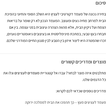
כום
ירה נכונה של מעמד דקורטיבי לעציץ היא השלב הסופי והחיוני בהפיכת
ית למרחב מחיה נעים ומעוצב. המעמד הנכון לא רק שומר על בריאות
מח ועל ניקיון הבית, אלא מהווה הצהרה עיצובית בפני עצמה. בין אם
חרו בעץ טבעי, במתכת מינימליסטית או בעיצובים גיאומטריים נועזים,
רו שהמטרה היא ליצור איזון בין הטבע לבין סגנון החיים המודרני שלכם.
צרים ומדריכים קשורים
לבטים איזה מוצר לבחור? עברו אל קטגוריית
מעמדים לעציצים
וגלו את
 הדגמים שלנו.
ריכים נוספים שכדאי לכם לקרוא:
מד לעציצים מעץ – כך תהפכו את הבית לממלכה ירוקה