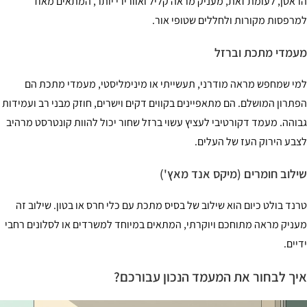
אטן, לעומת זאת, מעניק מראה קליל ואוורירי יותר, המתאים מאוד
רפסות מקורות ולחללים שטופי אור.
מדי מתכת וברזל
י שמחפש מראה מודרני, תעשייתי או מינימליסטי, מעמדי מתכת הם
תרון המושלם. הם מתאפיינים בקווים דקים וישרים, חוזק מבני רב ועמידות
והה. מעמד דקורטיבי לעציץ עשוי ברזל שחור יכול להוות קונטרסט מרהיב
בע הירוק העז של העלים.
לוב חומרים (מיקס אנד מאץ')
נד בולט כיום הוא שילוב של בסיס מתכת עם כלי חרס או בטון. שילוב זה
ניק מראה מתוחכם ויוקרתי, המתאים במיוחד למשרדים או לסלונים רחבי
יים.
ך לבחור את המעמד הנכון עבורכם?