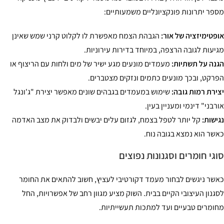
פר יתרונות פונקציונליים משמעותיים:
פטימיזציה של אור:
הגבהת הצמח מאפשרת לו לקלוט קרני שמש שאינן
יעות לגובה הרצפה, במיוחד בדירות עירוניות.
נה על תשתיות:
מעמדים מונעים מגע ישיר של מים ולחות עם הריצוף או
רקט, ובכך מונעים כתמים ונזקים מצטברים.
ירת רמות גובה:
שימוש במעמדים בגבהים שונים מאפשר יצירת "ג'ונגל
רבני" דינמי ומעניין בעין.
ישות:
קל יותר לטפל בצמח, לגזום עלים יבשים ולבדוק את מצב האדמה
שר הוא נמצא בגובה נוח.
גי חומרים וסגנונות נפוצים
שר ניגשים לבחור מעמד דקורטיבי לעציץ, חשוב להתאים את החומר
גנון העיצובי הקיים בבית. השוק מציע מגוון רחב של אפשרויות, החל
ומרים טבעיים ועד למתכות תעשייתיות.