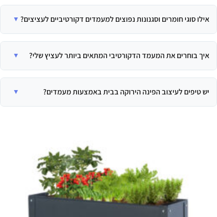
מעבר לפן הוויזואלי, הם משפרים את קליטת האור של הצמח, מונעים נזקי מים
לריצוף, מאפשרים יצירת רמות גובה מעניינות ומקלים על הטיפול בצמח.
אילו סוגי חומרים וסגנונות נפוצים למעמדים דקורטיביים לעציצים?
השוק מציע מגוון רחב, כולל מעמדי עץ וראטן לאווירה חמה וכפרית, ומעמדי
מתכת וברזל למראה מודרני ותעשייתי. ישנם גם שילובים של חומרים למראה
איך בוחרים את המעמד הדקורטיבי המתאים ביותר לעציץ שלי?
יוקרתי.
חשוב לוודא שהמעמד יציב מספיק כדי לשאת את משקל העציץ והאדמה, ולבדוק
שקוטר הבסיס מתאים. אם מיועד לחוץ, שימו לב לחומרים עמידים בפני מזג אוויר.
יש טיפים לעיצוב הפינה הירוקה בבית באמצעות מעמדים?
מומלץ להציב את המעמד בפינות ריקות או לצד רהיטים גדולים. שלבו מספר
מעמדים בגבהים שונים ליצירת קומפוזיציה הרמונית, ואל תחששו להשתמש
בצמחים נשפכים על מעמדים גבוהים.