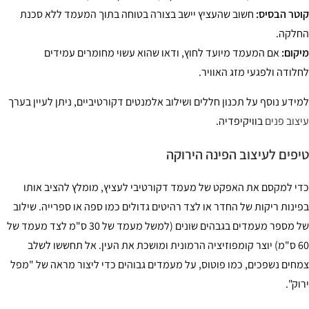
טר הבסיס:
חשוב שהעציץ יישב בצורה בטוחה בתוך המעמד ללא סכנת
לקה.
קום:
אם המעמד מיועד לחוץ, ודאו שהוא עשוי מחומרים עמידים
לודה ולפגעי מזג האוויר.
ידע נוסף על תכנון חללים ושילוב אלמנטים דקורטיביים, ניתן לעיין בערך
צוב פנים
בוויקיפדיה.
פים לעיצוב הפינה הירוקה
י למקסם את האפקט של מעמד דקורטיבי לעציץ, מומלץ להציב אותו
ינות ריקות של החדר או לצד רהיטים גדולים כמו ספה או ספרייה. שילוב
של מספר מעמדים בגבהים שונים (למשל מעמד של 30 ס"מ לצד מעמד של
60 ס"מ) יוצר קומפוזיציה הרמונית ומושכת את העין. אל תחששו לשלב
חים נשפכים, כמו פוטוס, על מעמדים גבוהים כדי ליצור מראה של "מפל
וק".