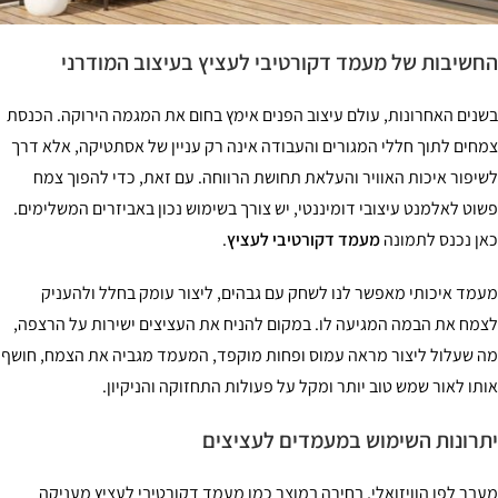
שיבות של מעמד דקורטיבי לעציץ בעיצוב המודרני
נים האחרונות, עולם עיצוב הפנים אימץ בחום את המגמה הירוקה. הכנסת
חים לתוך חללי המגורים והעבודה אינה רק עניין של אסתטיקה, אלא דרך
יפור איכות האוויר והעלאת תחושת הרווחה. עם זאת, כדי להפוך צמח
וט לאלמנט עיצובי דומיננטי, יש צורך בשימוש נכון באביזרים המשלימים.
ן נכנס לתמונה
מעמד דקורטיבי לעציץ
.
מד איכותי מאפשר לנו לשחק עם גבהים, ליצור עומק בחלל ולהעניק
מח את הבמה המגיעה לו. במקום להניח את העציצים ישירות על הרצפה,
 שעלול ליצור מראה עמוס ופחות מוקפד, המעמד מגביה את הצמח, חושף
תו לאור שמש טוב יותר ומקל על פעולות התחזוקה והניקיון.
רונות השימוש במעמדים לעציצים
בר לפן הוויזואלי, בחירה במוצר כמו מעמד דקורטיבי לעציץ מעניקה