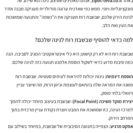
באתר
tipot-teva.co.il
, אנחנו מאמינים שעיצוב גינה הוא שילוב של
פונקציונליות ויופי. ממש כפי שאדנית ערוגה מודולרית מעניקה מבנה וסדר
לגינת הירק שלכם, שבשבת רוח מעניקה את ה"נשמה" והתנועה שמושכות
את העין ואת הלב.
למה כדאי להוסיף שבשבת רוח לגינה שלכם?
שבשבת רוח היא לא רק קישוט; היא כלי אינטראקטיבי המגיב לסביבה. הנה
כמה סיבות מדוע כדאי לשקול הוספת אלמנט תנועה כזה לגינה שלכם:
הוספת דינמיות:
גינות יכולות להיראות לעיתים סטטיות. שבשבת רוח
משנה את המראה שלה בהתאם לעוצמת וכיוון הרוח, מה שיוצר עניין
ויזואלי בלתי פוסק.
יצירת מוקד משיכה (Focal Point):
שבשבת בעיצוב מיוחד יכולה להפוך
למרכז הגינה, כזו שמושכת את המבט ויוצרת נקודת עניין מרכזית בתוך
המרחב הירוק.
אפקט מרגיע:
הצפייה בתנועה הסיבובית של שבשבת, במיוחד בשילוב עם