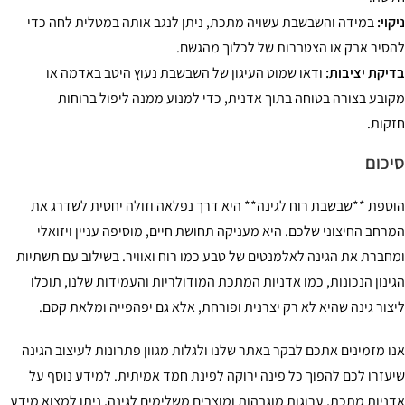
ניקוי:
במידה והשבשבת עשויה מתכת, ניתן לנגב אותה במטלית לחה כדי
להסיר אבק או הצטברות של לכלוך מהגשם.
בדיקת יציבות:
ודאו שמוט העיגון של השבשבת נעוץ היטב באדמה או
מקובע בצורה בטוחה בתוך אדנית, כדי למנוע ממנה ליפול ברוחות
חזקות.
סיכום
הוספת **שבשבת רוח לגינה** היא דרך נפלאה וזולה יחסית לשדרג את
המרחב החיצוני שלכם. היא מעניקה תחושת חיים, מוסיפה עניין ויזואלי
ומחברת את הגינה לאלמנטים של טבע כמו רוח ואוויר. בשילוב עם תשתיות
הגינון הנכונות, כמו אדניות המתכת המודולריות והעמידות שלנו, תוכלו
ליצור גינה שהיא לא רק יצרנית ופורחת, אלא גם יפהפייה ומלאת קסם.
אנו מזמינים אתכם לבקר באתר שלנו ולגלות מגוון פתרונות לעיצוב הגינה
שיעזרו לכם להפוך כל פינה ירוקה לפינת חמד אמיתית. למידע נוסף על
אדניות מתכת, ערוגות מוגבהות ומוצרים משלימים לגינה, ניתן למצוא מידע