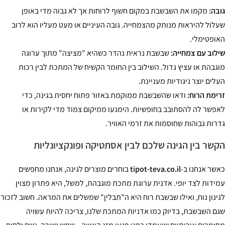
גובה:
מקמו את השבשבת במקום חשוף לרוחות אך לא גבוה מדי באופן
שעלול להיראות מנותק מהצמחייה. גובה העיניים או מעט מעליו הוא לרוב
האופטימלי.
שילוב עם צמחייה:
שבשבת נראית נהדר כשהיא "מציצה" מתוך ערוגה
מוגבהת או עציץ גדול. השילוב בין החומר הקשיח של המתכת לבין רכות
העלים יוצר ניגודיות מעניינת.
זרימת הרוח:
ודאו שהשבשבת ממוקמת באזור פתוח יחסית בגינה, כדי
לאפשר לה להסתובב בחופשיות. הימנעו ממיקום צמוד מדי לקירות או
גדרות גבוהות שחוסמות את זרמי האוויר.
הקשר בין הגינה שלכם לבין אסתטיקה ופונקציונליות
כאשר אנחנו ב-
tipot-teva.co.il
בוחרים מוצרים לגינה, אנחנו מחפשים
עמידות לצד יופי. אדנית ערוגת מתכת מוגבהת, למשל, היא פתרון מצוין
לגינון נוח, ואילו שבשבת רוח היא ה"תבלין" שמשלים את המראה. חשוב לזכור
שגם השבשבת, בדיוק כמו אדניות המתכת שלנו, צריכה להיות עשויה