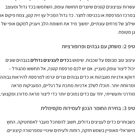
רות עציצונים קטנים שיוצרים תחושת עומס, השתמשו בכד גדול ומעוצב
רכז המרפסת או בכניסה לחצר. כד גדול המכיל עץ זית קטן, צמח פיקוס או
לוב של פרחים עונתיים, ימשוך מיד את תשומת הלב ויעניק למקום אופי של
 מטופח.
עם גבהים ופרופורציות
צוב טוב מבוסס על שכבות. שימוש ב
כדים לעציצים גדולים
בגבהים שונים
ול ליצור עומק מעניין. אם יש לכם מרפסת קטנה, אל תחששו מהגודל –
וקא אדניות מוגבהות או כדים גבוהים וצרים יגרמו למרפסת להיראות גבוהה
רווחת יותר. תוכלו לשלב אדניות מתכת על רגליים, המעניקות מראה
דרני ותעשייתי, יחד עם כדים נמוכים יותר כדי ליצור מראה מדורג ומקצועי.
ומר הנכון לעמידות מקסימלית
בוחרים כדים לעציצים גדולים, חשוב להסתכל מעבר לאסתטיקה. החוץ
שראלי מאופיין בשמש חזקה, רוחות ולעיתים שינויי טמפרטורה קיצוניים.