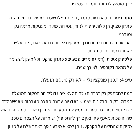
ן, מומלץ לבחור בחומרים עמידים:
כת איכותית:
אדניות מתכת, במיוחד אלו שעברו טיפול נגד חלודה, הן
רון מצוין. הן קלות יחסית לניוד, עמידות מאוד ומעניקות מראה נקי
ודרני.
ון או תרכובות דמויות אבן:
מספקים יציבות גבוהה מאוד, אידיאליים
זורים עם רוחות חזקות.
סטיק איכותי (דמוי חומרים טבעיים):
פתרון פרקטי וקל משקל ששומר
 מראה דקורטיבי לאורך שנים.
ציונלי – לא רק נוי, גם תועלת
ה להסתפק רק בפרחים? כדים לעציצים גדולים הם המקום המושלם
ידול ירקות ותבלינים. שימוש באדניות ערוגת מתכת מוגבהות מאפשר לכם
דל תוצרת אורגנית טרייה ממש ליד המטבח. היתרון באדניות מוגבהות הוא
ן חוסכות מאמץ פיזי (אין צורך להתכופף) ושומרות על הצמחים מפני
יקים שזוחלים על הקרקע. ניתן למצוא מידע נוסף באתר שלנו על מגוון