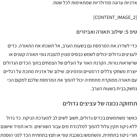
ניות ערוגה מודולריות שמתאימות לכל שטח.
וב תאורה ואביזרים
י לשדרג את המרפסת גם בשעות הערב, אל תשכחו את התאורה. כדים
ציצים גדולים יכולים לשמש כבסיס מצוין להצבת גופי תאורה קטנים או
שראות נורות. הקרנת האור על העלים של הצמחים בתוך הכדים הגדולים
צרת משחקי צללים דרמטיים ומזמינים. שילוב של אדנית מתכת על רגליים
 תאורה ממוקדת מתחתיה יכול להפוך את המרפסת שלכם למקום הכי
שק בבית בשעות הערב.
זוקה נכונה של עציצים גדולים
שר משתמשים בכדים גדולים, חשוב לשים לב למערכת הניקוז. כד גדול
א ניקוז תקין עלול להפוך למלכודת מים עבור השורשים. ודאו תמיד שישנם
רי ניקוז בתחתית, והשתמשו בשכבת טוף או חצץ בתחתית הכד לפני הוספת