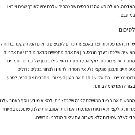
דמה. פעולה פשוטה זו תבטיח שהצמחים שלכם יחיו לאורך שנים וייראו
יטבם.
יכום
רוג המרפסת והחצר באמצעות כדים לעציצים גדולים הוא השקעה ברווחה
ישית שלכם ובערך הנכס. בין אם אתם מחפשים מראה מודרני עם אדניות
כת, או עיצוב כפרי וקלאסי, המפתח הוא שילוב נכון של גבהים, חומרים
כותיים ותכנון פונקציונלי. אל תפחדו להעיז ולבחור בכלים גדולים
ומיננטיים – הם אלו שנותנים את הטון העיצובי ומחברים את הבית לטבע
ורה המרשימה ביותר.
פשים את הציוד המושלם לגינה שלכם? ניתן למצוא מידע נוסף באתר שלנו
דות קולקציית אדניות המתכת והערוגות המוגבהות שלנו, שתוכננו במיוחד
י לשלב עמידות ללא פשרות עם עיצוב מודרני ומרשים.