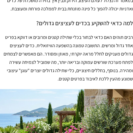
אמר זה נצלול לעולם העיצוב הירוק ונבין איך בחירה מושכלת של כדים
דניות יכולה להפוך כל פינה מוזנחת בבית לממלכה פורחת ומעוצבת.
ה כדאי להשקיע בכדים לעציצים גדולים?
ים תוהים האם כדאי לבחור בכלי שתילה קטנים ומרובים או דווקא בפריט
ד גדול ומרשים. התשובה טמונה בהשפעה הוויזואלית. כדים לעציצים
ולים מעניקים לחלל מראה יוקרתי, מאוזן ומסודר. הם מאפשרים לצמחים
תח מערכת שורשים עמוקה ובריאה יותר, מה שמוביל לצמיחה עשירה
הירה. בנוסף, בחללים חיצוניים, כלי שתילה גדולים יוצרים "עוגן" עיצובי
ונע מהעין ללכת לאיבוד בפרטים קטנים.