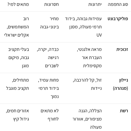
סוג החממה
יתרונות
חסרונות
מתאים למי?
פוליקרבונט
עמידות גבוהה, בידוד
מחיר
רוב
תרמי מעולה, מסנן
בינוני-גבוה
המשתמשים,
UV
אקלים ישראלי
זכוכית
מראה אלגנטי,
כבדה, יקרה,
בעלי תקציב
העברת אור
רגישה
גבוה, מיקום
מקסימלית
לשברים
מוגן
ניילון
זול, קל להרכבה,
פחות עמיד,
מתחילים,
(מנהרה)
ניידות
בידוד תרמי
תקציב מוגבל
נמוך
רשת
הצללה, הגנה
לא מתאים
אזורים חמים,
מציפורים, אוורור
לחורף
גידול קיץ
מעולה