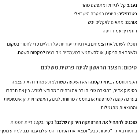
נע:
קל לגידול ומתפשט מהר
רוזיליה:
חיונית במטבח הישראלי
רגנו:
מתאים לאקלים יבש
זמרין:
עמיד ויפה
כלו לשתול את הצמחים ב
אדניות ייעודיות על רגליים
כדי לחסוך במקום
שפר את הניקוז, או להשתמש ב
מעמדים מדורגים
למקסום השטח.
כום: הצעד הראשון לגינה פרטית משלכם
קמת
חממה ביתית קטנה
היא השקעה משתלמת שמחזירה את עצמה
יפוק אדיר, בתוצרת טרייה ובריאה ובחיבור מחודש לטבע. בין אם תבחרו
רכה קטנה למרפסת או בחממה מרווחת לגינה, האפשרויות הן אינסופיות
תוצאות מתגמלות.
כנים להתחיל את ההרפתקה הירוקה שלכם?
בקרו בקטגוריית
חממות
תיות
באתר "טיפות טבע" ומצאו את הפתרון המושלם עבורכם. למידע נוסף