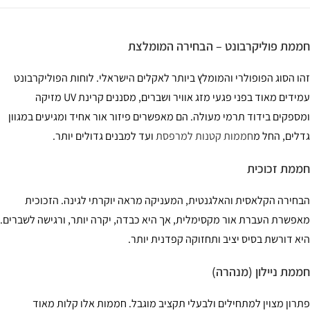
מת פוליקרבונט – הבחירה המומלצת
ו הסוג הפופולרי והמומלץ ביותר לאקלים הישראלי. לוחות הפוליקרבונט
עמידים מאוד בפני פגעי מזג אוויר ושברים, מסננים קרינת UV מזיקה
ספקים בידוד תרמי מעולה. הם מאפשרים פיזור אור אחיד ומגיעים במגוון
לים, החל מ
חממות קטנות למרפסת
ועד למבנים גדולים יותר.
מת זכוכית
חירה הקלאסית והאלגנטית, המעניקה מראה יוקרתי לגינה. הזכוכית
פשרת העברת אור מקסימלית, אך היא כבדה, יקרה יותר, ורגישה לשברים.
א דורשת בסיס יציב ותחזוקה קפדנית יותר.
מת ניילון (מנהרה)
רון מצוין למתחילים ולבעלי תקציב מוגבל. חממות אלו קלות מאוד