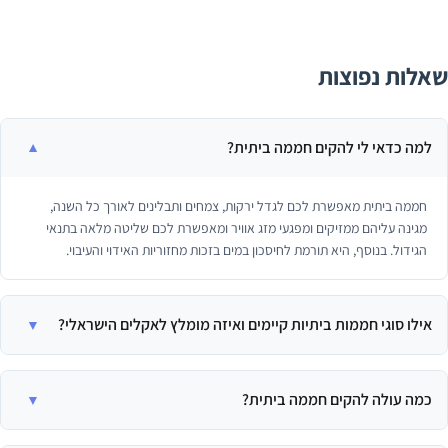
אלות נפוצות
למה כדאי לי להקים חממה ביתית?
חממה ביתית מאפשרת לכם לגדל ירקות, צמחים ותבלינים לאורך כל השנה,
מגינה עליהם ממזיקים ומפגעי מזג אוויר ומאפשרת לכם שליטה מלאה בתנאי
הגידול. בנוסף, היא תורמת לחיסכון במים בזכות מחזוריות האידוי והעיבוי.
אילו סוגי חממות ביתיות קיימים ואיזה מומלץ לאקלים הישראלי?
קיימים סוגי חממות מפוליקרבונט, זכוכית, ניילון (מנהרה) ורשת. חממת
פוליקרבונט היא המומלצת ביותר לאקלים הישראלי בזכות עמידותה, בידוד תרמי
כמה עולה להקים חממה ביתית?
מעולה וסינון קרינת UV.
עלות הקמת חממה ביתית קטנה נעה בין כמה מאות לכמה אלפי שקלים, בהתאם