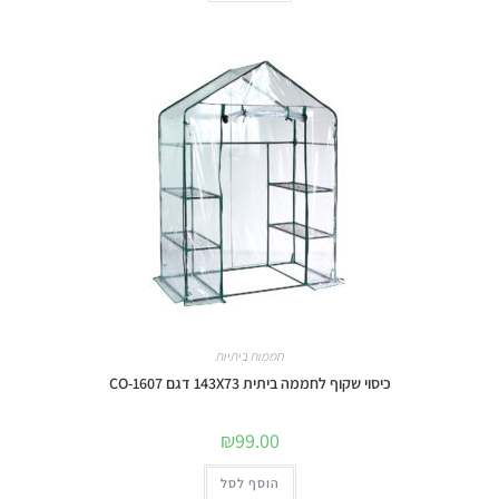
חממות ביתיות
כיסוי שקוף לחממה ביתית 143X73 דגם 1607-CO
₪
99.00
הוסף לסל