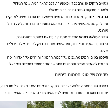
מים חזקים או שרב כבד, ומאפשרת לכם להאריך את עונת הגידול
יהנות מירקות טריים גם בחורף הישראלי.
נה מפני מזיקים:
מבנה סגור מצמצם משמעותית את החשיפה למזיקים
חלות, מה שמפחית את הצורך בשימוש בחומרי הדברה ומקל על גידול
רגני.
יטה מלאה בתנאי הגידול:
אתם קובעים את רמות הטמפרטורה,
חות, ההשקיה והאוורור, ומתאימים אותן במדויק לצרכים של הגידולים
כם.
סכון במים:
המים מתעבים על דפנות החממה וחוזרים אל האדמה, מה
ורם להשקיה יעילה וחסכונית יותר – חשוב במיוחד באקלים הישראלי.
ירה של סוגי חממות ביתיות
ירת סוג החממה תלויה בצרכים, בתקציב ובשטח הפנוי שלכם. כל סוג מציע
רונות וחסרונות שונים, ומתאים לשימושים שונים. הכירו את האפשרויות: