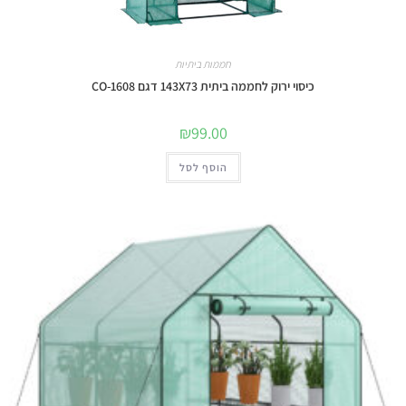
חממות ביתיות
כיסוי ירוק לחממה ביתית 143X73 דגם 1608-CO
₪
99.00
הוסף לסל