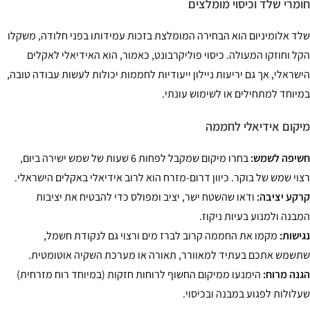
מרי שלד וכיסוי מומלצים
ד אלומיניום הוא הבחירה המומלצת בזכות עמידותו בפני חלודה, משקלו
ל וחוזקו המעולה. כיסוי פוליקרבונט, כאמור, הוא האידיאלי לאקלים
שראלי, אך גם יריעות ניילון ייעודיות לחממות יכולות לעשות עבודה טובה,
יוחד למתחילים או לשימוש עונתי.
קום אידיאלי לחממה
יפה לשמש:
בחרו מיקום שמקבל לפחות 6 שעות של שמש ישירה ביום,
וי שמש של בוקר. כיוון דרום-מזרח הוא לרוב אידיאלי באקלים הישראלי.
קע יציבה:
ודאו שהשטח ישר, יציב ומפולס כדי להבטיח את יציבות
בנה ולמנוע בעיות ניקוז.
ישות:
מקמו את החממה קרוב לברז מים ורצוי גם לנקודת חשמל,
שמש אתכם בעתיד למאוורר, תאורה או מערכת השקיה אוטומטית.
נה מרוח:
הימנעו ממיקום החשוף לרוחות חזקות (במיוחד רוח מזרחית)
לולות לפגוע במבנה ובכיסוי.