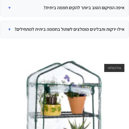
לגודל, לחומרים ולאבזור. ערכות ניילון קטנות מתחילות בסביבות 200-800 ש"ח,
איפה המיקום הטוב ביותר להקים חממה ביתית?
בעוד חממות פוליקרבונט בינוניות עולות 1,500-3,500 ש"ח. יש לזכור גם עלויות
נלוות כמו מערכת השקיה, אדמה וזרעים.
בחרו מיקום שמקבל לפחות 6 שעות שמש ישירה ביום, רצוי בכיוון דרום-מזרח.
ודאו שהשטח ישר, יציב ומפולס, וקרוב לברז מים ונקודת חשמל אם אפשר. חשוב
אילו ירקות ותבלינים מומלצים לשתול בחממה ביתית למתחילים?
גם להגן על החממה מרוחות חזקות.
למתחילים, מומלץ להתחיל עם גידולים קלים ומהירי צמיחה כמו חסה ועלים
ירוקים, צנוניות, עגבניות שרי, מלפפונים ופלפלים. בין התבלינים, בזיליקום, נענע,
פטרוזיליה, אורגנו ורוזמרין הם בחירה מצוינת.
אזל המלאי