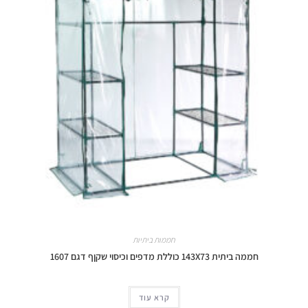
חממות ביתיות
חממה ביתית 143X73 כוללת מדפים וכיסוי שקןף דגם 1607
קרא עוד