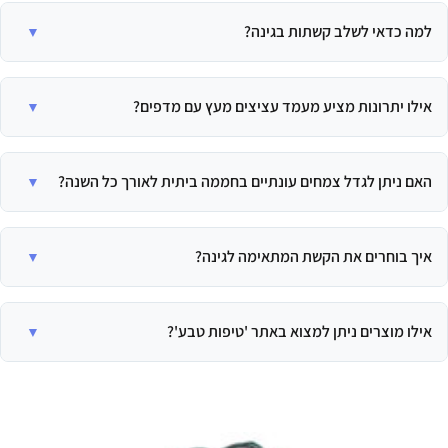
למה כדאי לשלב קשתות בגינה?
קשתות לגינה מוסיפות יופי ומימד עיצובי, ומשמשות כתמיכה פונקציונלית לצמחים
מטפסים כמו ורדים וגפנים. הן יוצרות נקודת מוקד מרשימה ומשדרגות את מראה
אילו יתרונות מציע מעמד עציצים מעץ עם מדפים?
הגינה הכללי.
מעמד עציצים מעץ מאפשר לארגן ולהציג עציצים בגדלים שונים בצורה אסתטית
ונוחה. הוא קל משקל, נייד, פשוט להרכבה ומושלם לאוסף קקטוסים וצמחים
האם ניתן לגדל צמחים עונתיים בחממה ביתית לאורך כל השנה?
קטנים בתוך הבית, בגינה או במרפסת.
כן, בהחלט. החממה הביתית מספקת סביבה מבוקרת המגנה על הצמחים מפני
מזיקים ומפגעי אקלים, מה שמאפשר לכם לגדל גם צמחים עונתיים וליהנות
איך בוחרים את הקשת המתאימה לגינה?
מתוצרת טרייה בכל ימות השנה.
בבחירת קשת, יש להתחשב בסגנון העיצוב הכללי של הגינה, לבחור חומרים
עמידים לתנאי מזג האוויר, ולהתאים את גודל וצורת הקשת לצורכי הצמחים
אילו מוצרים ניתן למצוא באתר 'טיפות טבע'?
המטפסים שנועדו להיתמך בה.
אתר 'טיפות טבע' מציע מגוון רחב של מוצרים איכותיים לגינה ולבית, כולל חממות
ביתיות, קשתות איכותיות לגינה ומעמדי עציצים. כל המוצרים זמינים במחירים
תחרותיים וישירות מהיצרן לצרכן.