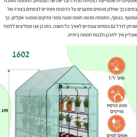
פטימלית שמסייעת לצמיחה מהירה ובריאה של הצמחים. החממה חוסכת
ים בכך שחלק מהמים מתעבים על הדפנות וחוזרים לצמחים בצורה של
טוף. בנוסף, החממה מהווה חומה מגנה מפני מזיקים ומפגעי אקלים, כך
יתן לגדל גם צמחים עונתיים לאורך כל השנה. כמו כן אנו ממליצים ללמוד
נליין איך לתכנן ולבנות חממה ביתית.