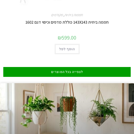
חממות ביתיות
,
מקודמים
חממה ביתית 143X143 כוללת מדפים וכיסוי דגם 1602
₪
599.00
הוסף לסל
לצפייה בכל המוצרים