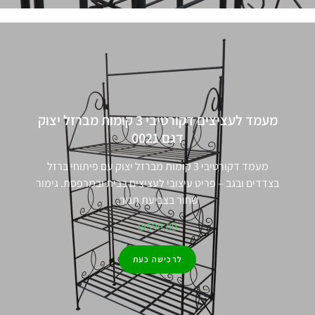
מעמד לעציצים דקורטיבי 3 קומות מברזל יצוק
דגם 0021
מעמד דקורטיבי 3 קומות מברזל יצוק עם פיתוחי ברזל
בצדדים ובגב – פריט עיצובי לעציצים בבית ובמרפסת. גימור
שחור בצביעת תנור.
₪
599.00
לרכישה כעת