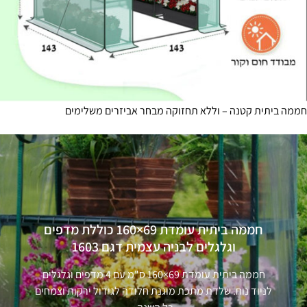
מה ביתית קטנה – וללא תחזוקה מבחר אביזרים משלימים
חממה ביתית עומדת 69×160 כוללת מדפים
וגלגלים לבניה עצמית דגם 1603
חממה ביתית עומדת 69×160 ס"מ עם 4 מדפים וגלגלים
לניוד נוח. שלדת מתכת מוגנת חלודה לגידול ירקות וצמחים