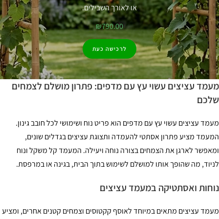
או לאורך השבילים.
₪
790.00
לרכישה כעת
מד עציצים עשוי עץ עם מדפים: פתרון מושלם לצמחים
לכם
מד עציצים עשוי עץ עם מדפים הוא פריט נוח ושימושי לכל חובב גינון.
עמד מציע פתרון אסתטי להעמדה ותצוגת עציצים בגדלים שונים,
אפשר לארגן את הצמחים בצורה נוחה ויעילה. המעמד קל משקל ונוח
יוד, מה שהופך אותו למושלם לשימוש בתוך הבית, בגינה או במרפסת.
חות ואסתטיקה במעמד עציצים
מד עציצים מתאים במיוחד לאוסף קקטוסים וצמחים קטנים אחרים, ומציע