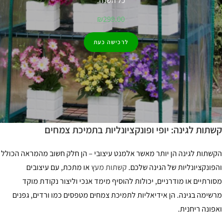
כל השנה.
₪
299.00
לרכישה כעת
תות לגינה: יופי ופונקציונליות בתמיכת צמחים
שתות לגינה הן יותר מאשר אלמנט עיצובי – הן חלק חשוב מהמראה הכולל
פונקציונליות של הגינה שלכם.
קשתות מעץ
או מתכת, עם עיצובים
ורתיים או מודרניים, יכולות להוסיף מימד אנכי וליצור נקודת מוקד
שימה בגינה. הן אידיאליות לתמיכת צמחים מטפסים כמו ורדים, גפנים
פונה ריחנית.