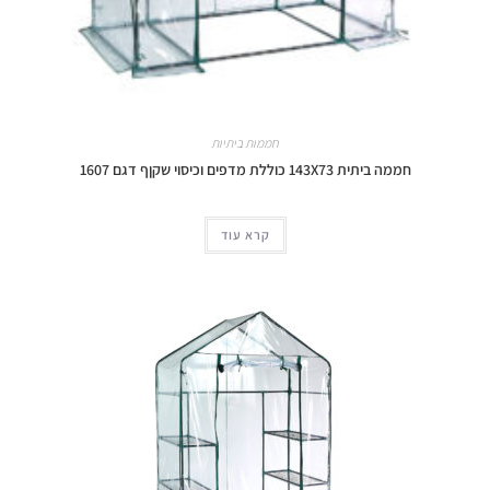
חממות ביתיות
חממה ביתית 143X73 כוללת מדפים וכיסוי שקןף דגם 1607
קרא עוד