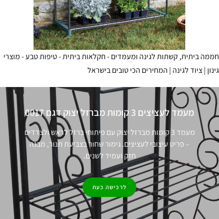
מה ביתית, קשתות לגינה ומעמדים - חקלאות ביתית - טיפות טבע - מוצרי
נון | ציוד לגינה | המחירים הכי טובים בישראל
מעמד לעציצים 3 קומות מברזל יצוק דגם 0017
מעמד 3 קומות מברזל יצוק עם פיתוחי ברזל לראש ולצדדים
– פריט עיצובי לעציצים. גימור שחור בצביעת תנור, מבנה
חזק ועמיד לשנים.
לרכישה כעת